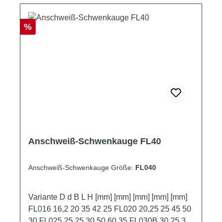
Rabatt
%
Anschweiß-Schwenkauge FL40
Anschweiß-Schwenkauge Größe:
FL040
Variante D d B L H [mm] [mm] [mm] [mm] [mm]
FL016 16,2 20 35 42 25 FL020 20,25 25 45 50
30 FL025 25,25 30 50 60 35 FL030B 30,25 35