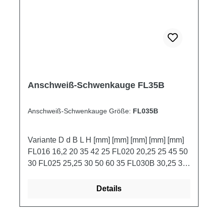
Anschweiß-Schwenkauge FL35B
Anschweiß-Schwenkauge Größe:
FL035B
Variante D d B L H [mm] [mm] [mm] [mm] [mm]
FL016 16,2 20 35 42 25 FL020 20,25 25 45 50
30 FL025 25,25 30 50 60 35 FL030B 30,25 35
60 75 45 FL035B 35,25 40 70 90 55 FL040
40,25 40 80 100 60
Details