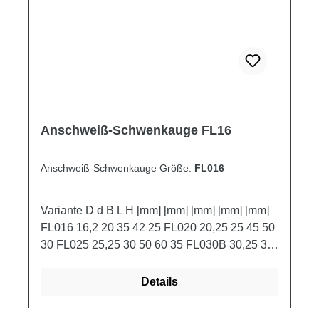
Anschweiß-Schwenkauge FL16
Anschweiß-Schwenkauge Größe:
FL016
Variante D d B L H [mm] [mm] [mm] [mm] [mm]
FL016 16,2 20 35 42 25 FL020 20,25 25 45 50
30 FL025 25,25 30 50 60 35 FL030B 30,25 35
60 75 45 FL035B 35,25 40 70 90 55 FL040
40,25 40 80 100 60
Details