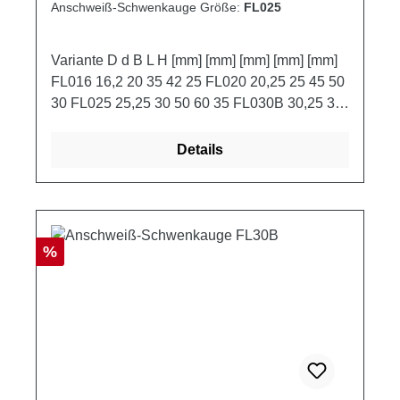
Anschweiß-Schwenkauge Größe:
FL025
Variante D d B L H [mm] [mm] [mm] [mm] [mm]
FL016 16,2 20 35 42 25 FL020 20,25 25 45 50
30 FL025 25,25 30 50 60 35 FL030B 30,25 35
60 75 45 FL035B 35,25 40 70 90 55 FL040
40,25 40 80 100 60
Details
Rabatt
%