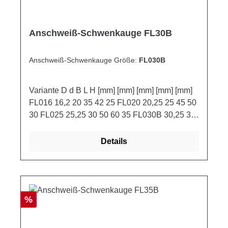
Anschweiß-Schwenkauge FL30B
Anschweiß-Schwenkauge Größe:
FL030B
Variante D d B L H [mm] [mm] [mm] [mm] [mm]
FL016 16,2 20 35 42 25 FL020 20,25 25 45 50
30 FL025 25,25 30 50 60 35 FL030B 30,25 35
60 75 45 FL035B 35,25 40 70 90 55 FL040
40,25 40 80 100 60
Details
Rabatt
%