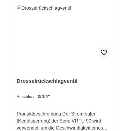
[l/min] [A>B] [l/min] [B>A] [bar] [mm] [mm] [mm]
[kg] VRFC 01C 1/4 1/4 30 30 350 66 32 22
0.30 VRFC 02C 3/8 3/8 40 50 350 77.5 38 26
0.48 VRFC 03C 1/2 1/2 50 80 350 83 41 30
0.59
Drosselrückschlagventil
Anschluss:
G 1/4"
Produktbeschreibung Der Stromregler
(Kegelsperrung) der Serie VRFU 90 wird
verwendet, um die Geschwindigkeit eines