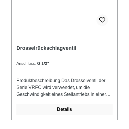
0.59
Drosselrückschlagventil
Anschluss:
G 1/2"
Produktbeschreibung Das Drosselventil der
Serie VRFC wird verwendet, um die
Geschwindigkeit eines Stellantriebs in einer
Richtung einzustellen und um den freien
Rückfluss in der entgegengesetzten Richtung
Details
zu ermöglichen. Schaltplan
Produkteigenschaften Artikelnummer A B Q
MAX Q MAX P MAX L CH CH1 Gewicht ["] ["]