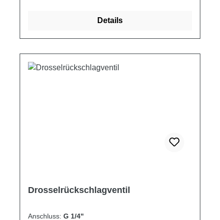
Stellantriebs in einer Richtung einzustellen
und um den freien Rückfluss in der
Details
entgegengesetzten Richtung zu
ermöglichen.Sehr sensible Einstellung, die es
ermöglicht, die Geschwindigkeit auch bei
Änderung des Drucks konstant zu halten.
Schaltplan Produkteigenschaften
Artikelnummer A B Q MAX Q MAX P MAX L L1
ØD F H S Gewicht ["] ["] [l/min] [A>B] [l/min]
[B>A] [bar] [mm] [mm] [mm] [mm] [mm] [mm] [kg]
VRFU90 010C 1/4 1/4 30 35 350 75 29 30
M25x1.5 82 25 0.40 VRFU90 020C 3/8 3/8 40
50 350 78 31 30 M25x1.5 82 25 0.41 VRFU90
030C 1/2 1/2 50 90 350 93 33.5 30 M25x1.5 88
30 0.58
Drosselrückschlagventil
Anschluss:
G 1/4"