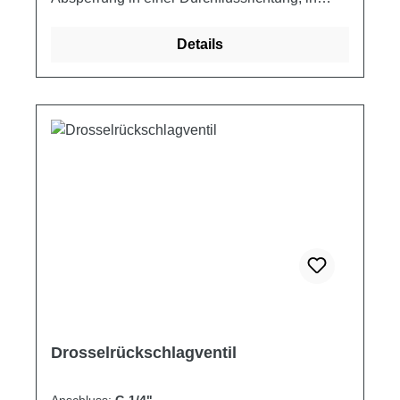
Gegenrichtung freier Durchfluss. Das optisch
schöne Design erhöht den qualitativen
Details
Anspruch des Produkts.Trotz kompakter
Bauform wurde eine hohe mechanische
Stabilität der Komponenten verwirklicht.Die
besondere Form der Rückschlagfeder und des
Steuerkolbens aus hochwertigem
Herstellungsmaterial verhindert ein Verkanten
oder Blockieren in der Öffnungsphase.
Schaltplan Produkteigenschaften
Artikelnummer Anschlussgewinde max. Druck
Berstdruck max. Volumenstrom Gewicht ["]
[bar] [bar] [l/min] [kg] FT257-5-38 3/8 400 1600
35 0.50
Drosselrückschlagventil
Anschluss:
G 1/4"