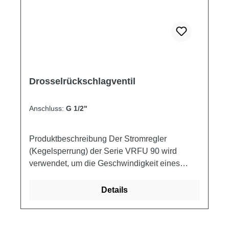
[B>A] [bar] [mm] [mm] [mm] [mm] [mm] [mm] [kg]
VRFU90 010C 1/4 1/4 30 35 350 75 29 30
M25x1.5 82 25 0.40 VRFU90 020C 3/8 3/8 40
50 350 78 31 30 M25x1.5 82 25 0.41 VRFU90
030C 1/2 1/2 50 90 350 93 33.5 30 M25x1.5 88
30 0.58
Drosselrückschlagventil
Anschluss:
G 1/2"
Produktbeschreibung Der Stromregler
(Kegelsperrung) der Serie VRFU 90 wird
verwendet, um die Geschwindigkeit eines
Stellantriebs in einer Richtung einzustellen
und um den freien Rückfluss in der
Details
entgegengesetzten Richtung zu
ermöglichen.Sehr sensible Einstellung, die es
ermöglicht, die Geschwindigkeit auch bei