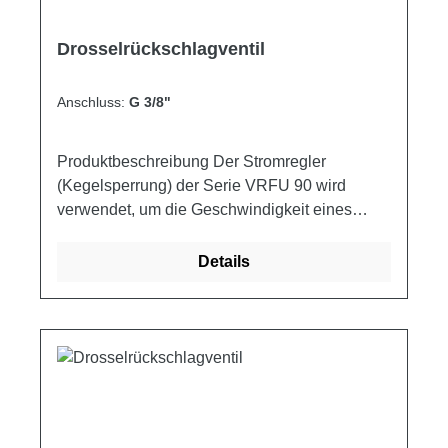
Drosselrückschlagventil
Anschluss:
G 3/8"
Produktbeschreibung Der Stromregler
(Kegelsperrung) der Serie VRFU 90 wird
verwendet, um die Geschwindigkeit eines
Stellantriebs in einer Richtung einzustellen
und um den freien Rückfluss in der
Details
entgegengesetzten Richtung zu
ermöglichen.Sehr sensible Einstellung, die es
ermöglicht, die Geschwindigkeit auch bei
Änderung des Drucks konstant zu halten.
Schaltplan Produkteigenschaften
Artikelnummer A B Q MAX Q MAX P MAX L L1
ØD F H S Gewicht ["] ["] [l/min] [A>B] [l/min]