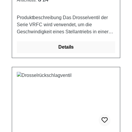
Produktbeschreibung Das Drosselventil der
Serie VRFC wird verwendet, um die
Geschwindigkeit eines Stellantriebs in einer
Richtung einzustellen und um den freien
Rückfluss in der entgegengesetzten Richtung
Details
zu ermöglichen. Schaltplan
Produkteigenschaften Artikelnummer A B Q
MAX Q MAX P MAX L CH CH1 Gewicht ["] ["]
[l/min] [A>B] [l/min] [B>A] [bar] [mm] [mm] [mm]
[kg] VRFC 01C 1/4 1/4 30 30 350 66 32 22
0.30 VRFC 02C 3/8 3/8 40 50 350 77.5 38 26
0.48 VRFC 03C 1/2 1/2 50 80 350 83 41 30
0.59