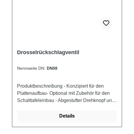
Drosselrückschlagventil
Nennweite DN:
DN08
Produktbeschreibung - Konzipiert für den
Plattenaufbau- Optional mit Zubehör für den
Schalttafeleinbau - Abgestufter Drehknopf und
kodierte Spindel ermöglichen präzises
Drosseln - Seitlich am Drehknopf angebrachte
Details
Stellschraube ermöglicht Arretierung -
Geeignet zur Verwendung mit Hydraulikfluiden