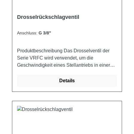
Drosselrückschlagventil
Anschluss:
G 3/8"
Produktbeschreibung Das Drosselventil der
Serie VRFC wird verwendet, um die
Geschwindigkeit eines Stellantriebs in einer
Richtung einzustellen und um den freien
Rückfluss in der entgegengesetzten Richtung
Details
zu ermöglichen. Schaltplan
Produkteigenschaften Artikelnummer A B Q
MAX Q MAX P MAX L CH CH1 Gewicht ["] ["]
[l/min] [A>B] [l/min] [B>A] [bar] [mm] [mm] [mm]
[kg] VRFC 01C 1/4 1/4 30 30 350 66 32 22
0.30 VRFC 02C 3/8 3/8 40 50 350 77.5 38 26
0.48 VRFC 03C 1/2 1/2 50 80 350 83 41 30