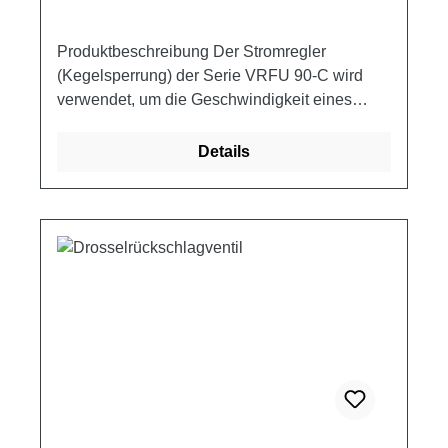
Produktbeschreibung Der Stromregler
(Kegelsperrung) der Serie VRFU 90-C wird
verwendet, um die Geschwindigkeit eines
Stellantriebs in einer Richtung einzustellen
und um den freien Rückfluss in der
Details
entgegengesetzten Richtung zu
ermöglichen.Sehr sensible Einstellung, die es
ermöglicht, die Geschwindigkeit auch bei
Änderung des Drucks konstant zu halten.
Schaltplan Produkteigenschaften
Artikelnummer A B Q MAX Q MAX P MAX L L1
ØD CH H Gewicht ["] ["] [l/min] [A>B] [l/min]
[B>A] [bar] [mm] [mm] [mm] [mm] [mm] [kg]
VRFU90 010C-C 1/4 1/4 17 25 300 87 52.5 20
32 68 0.52