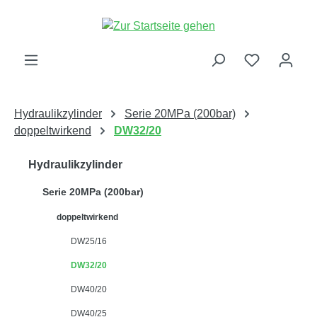
alt springen
Hydraulikzylinder
Serie 20MPa (200bar)
doppeltwirkend
DW32/20
Hydraulikzylinder
Serie 20MPa (200bar)
doppeltwirkend
DW25/16
DW32/20
DW40/20
DW40/25