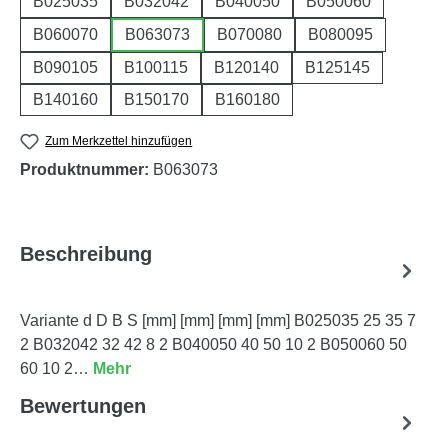
B025035
B032042
B040050
B050060
B060070
B063073
B070080
B080095
B090105
B100115
B120140
B125145
B140160
B150170
B160180
Zum Merkzettel hinzufügen
Produktnummer:
B063073
Beschreibung
Variante d D B S [mm] [mm] [mm] [mm] B025035 25 35 7
2 B032042 32 42 8 2 B040050 40 50 10 2 B050060 50
60 10 2…
Mehr
Bewertungen