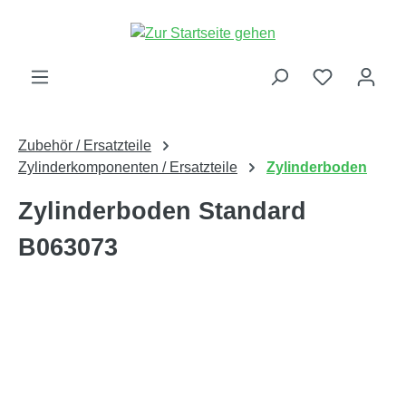
alt springen
Zubehör / Ersatzteile
Zylinderkomponenten / Ersatzteile
Zylinderboden
Zylinderboden Standard
B063073
Bildergalerie überspringen