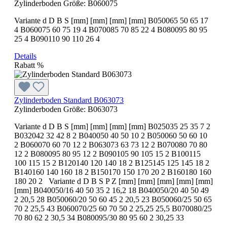
Zylinderboden Größe:
B060075
Variante d D B S [mm] [mm] [mm] [mm] B050065 50 65 17
4 B060075 60 75 19 4 B070085 70 85 22 4 B080095 80 95
25 4 B090110 90 110 26 4
Details
Rabatt
%
Zylinderboden Standard B063073
Zylinderboden Größe:
B063073
Variante d D B S [mm] [mm] [mm] [mm] B025035 25 35 7 2
B032042 32 42 8 2 B040050 40 50 10 2 B050060 50 60 10
2 B060070 60 70 12 2 B063073 63 73 12 2 B070080 70 80
12 2 B080095 80 95 12 2 B090105 90 105 15 2 B100115
100 115 15 2 B120140 120 140 18 2 B125145 125 145 18 2
B140160 140 160 18 2 B150170 150 170 20 2 B160180 160
180 20 2 Variante d D B S P Z [mm] [mm] [mm] [mm] [mm]
[mm] B040050/16 40 50 35 2 16,2 18 B040050/20 40 50 49
2 20,5 28 B050060/20 50 60 45 2 20,5 23 B050060/25 50 65
70 2 25,5 43 B060070/25 60 70 50 2 25,25 25,5 B070080/25
70 80 62 2 30,5 34 B080095/30 80 95 60 2 30,25 33