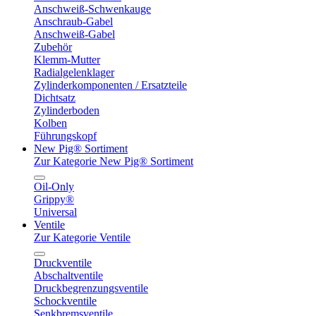
Anschweiß-Schwenkauge
Anschraub-Gabel
Anschweiß-Gabel
Zubehör
Klemm-Mutter
Radialgelenklager
Zylinderkomponenten / Ersatzteile
Dichtsatz
Zylinderboden
Kolben
Führungskopf
New Pig® Sortiment
Zur Kategorie New Pig® Sortiment
Oil-Only
Grippy®
Universal
Ventile
Zur Kategorie Ventile
Druckventile
Abschaltventile
Druckbegrenzungsventile
Schockventile
Senkbremsventile