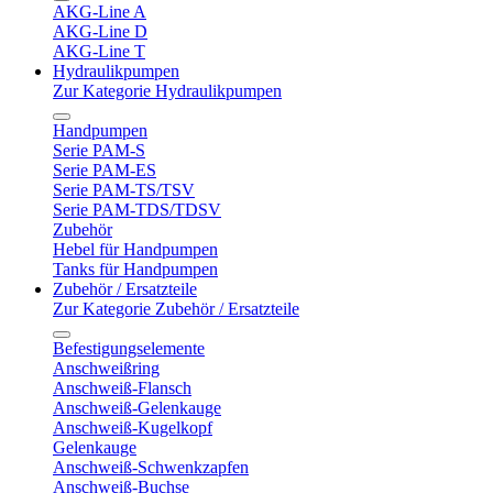
AKG-Line A
AKG-Line D
AKG-Line T
Hydraulikpumpen
Zur Kategorie Hydraulikpumpen
Handpumpen
Serie PAM-S
Serie PAM-ES
Serie PAM-TS/TSV
Serie PAM-TDS/TDSV
Zubehör
Hebel für Handpumpen
Tanks für Handpumpen
Zubehör / Ersatzteile
Zur Kategorie Zubehör / Ersatzteile
Befestigungselemente
Anschweißring
Anschweiß-Flansch
Anschweiß-Gelenkauge
Anschweiß-Kugelkopf
Gelenkauge
Anschweiß-Schwenkzapfen
Anschweiß-Buchse