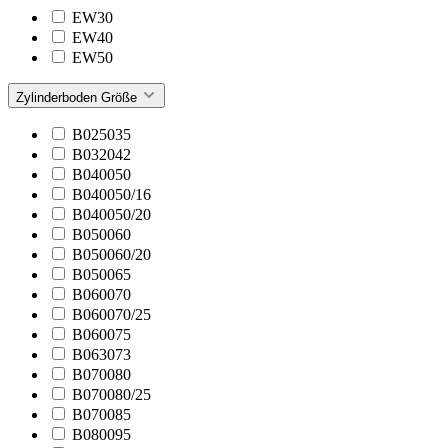
EW30
EW40
EW50
Zylinderboden Größe
B025035
B032042
B040050
B040050/16
B040050/20
B050060
B050060/20
B050065
B060070
B060070/25
B060075
B063073
B070080
B070080/25
B070085
B080095