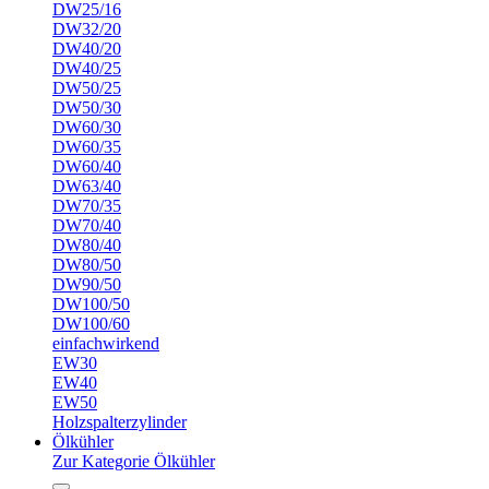
DW25/16
DW32/20
DW40/20
DW40/25
DW50/25
DW50/30
DW60/30
DW60/35
DW60/40
DW63/40
DW70/35
DW70/40
DW80/40
DW80/50
DW90/50
DW100/50
DW100/60
einfachwirkend
EW30
EW40
EW50
Holzspalterzylinder
Ölkühler
Zur Kategorie Ölkühler