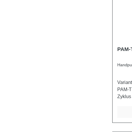
PAM-
Handpu
Variante PA
PAM-TS 45 Fördervolume
Zyklus 12 25
380 350 280 Gewic
kg 2,9