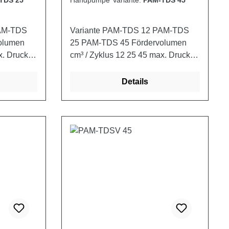
TDS 25
Handpumpe Variante:
PAM-TDS 45
PAM-TDS
Variante PAM-TDS 12 PAM-TDS
25 PAM-TDS 45 Fördervolumen
cm³ / Zyklus 12 25 45 max. Druck
bar 380 350 280 Gewicht (mit
,250
Schutz) kg 2,900 3,000 3,250
Details