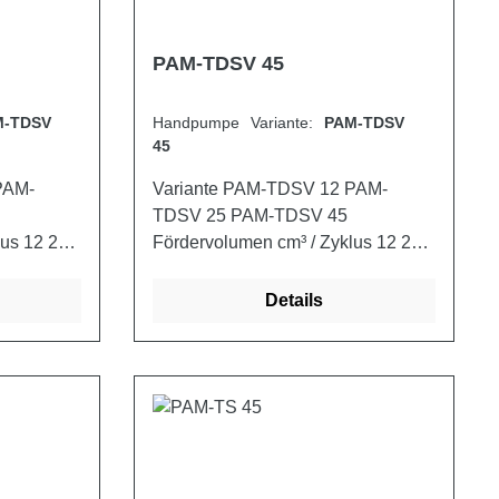
PAM-TDSV 45
M-TDSV
Handpumpe Variante:
PAM-TDSV
45
Variante PAM-TDSV 12 PAM-
TDSV 25 PAM-TDSV 45
lus 12 25
Fördervolumen cm³ / Zyklus 12 25
45 max. Druck bar 380 350 280
2,900
Gewicht (mit Schutz) kg 2,900
Details
3,000 3,250