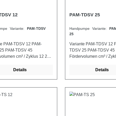
TDSV 12
PAM-TDSV 25
mpe Variante:
PAM-TDSV
Handpumpe Variante:
PA
25
 PAM-TDSV 12 PAM-
Variante PAM-TDSV 12 PAM-
TDSV 25 PAM-TDSV 45
volumen cm³ / Zyklus 12 25
Fördervolumen cm³ / Zyk
45 max. Druck bar 380 350 280
t (mit Schutz) kg 2,900
Gewicht (mit Schutz) kg 
Details
Details
3,250
3,000 3,250