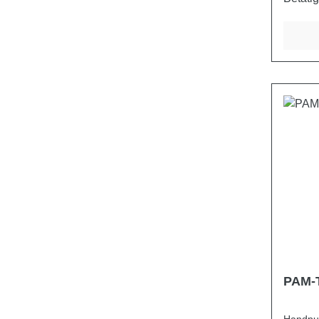
eine L
verzin
PAM-