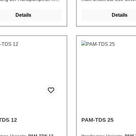
änge von 600mm.Material:
Schutz) kg 2,850
kter Stahl, Gummi
Details
Details
TDS 12
PAM-TDS 25