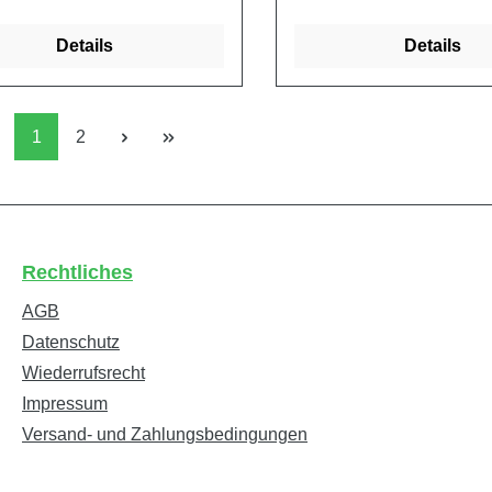
chutz) kg 3,050 3,050
(mit Schutz) kg 3,050 3,0
Details
Details
Seite
Seite
1
2
Rechtliches
AGB
Datenschutz
Wiederrufsrecht
Impressum
Versand- und Zahlungsbedingungen