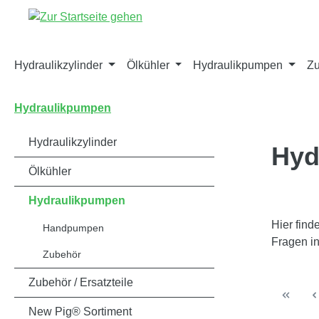
springen
Zur Hauptnavigation springen
Hydraulikzylinder
Ölkühler
Hydraulikpumpen
Zu
Hydraulikpumpen
Hydraulikzylinder
Hyd
Ölkühler
Hydraulikpumpen
Hier fin
Handpumpen
Fragen i
Zubehör
Zubehör / Ersatzteile
New Pig® Sortiment