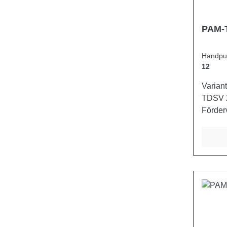
PAM-
Handpu
12
Variante
TDSV 25 PAM-TDSV 45
Förder
45 max. Druck bar 380 350 280
Gewich
3,000 