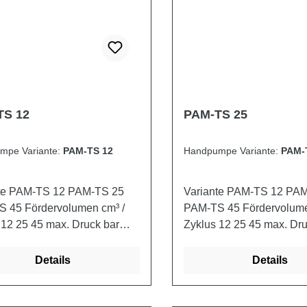
TS 12
PAM-TS 25
mpe Variante:
PAM-TS 12
Handpumpe Variante:
PAM-
M-TS 12 PAM-TS 25
Variante PAM-TS 12 PAM-TS 25
n cm³ /
PAM-TS 45 Fördervolumen cm³ /
 45 max. Druck bar
Zyklus 12 25 45 max. Druck bar
ht (mit Schutz)
380 350 280 Gewicht (mit Schutz)
00 3,050 3,200
kg 2,900 3,050 3,200
Details
Details