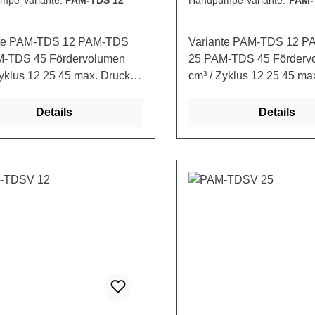
mpe Variante:
PAM-TDS 12
Handpumpe Variante:
PAM-
nte PAM-TDS 12 PAM-TDS
Variante PAM-TDS 12 
45 Fördervolumen
25 PAM-TDS 45 Fördervolumen
us 12 25 45 max. Druck
cm³ / Zyklus 12 25 45 max. Druck
 280 Gewicht (mit
bar 380 350 280 Gewicht (mit
) kg 2,900 3,000 3,250
Schutz) kg 2,900 3,000 3
Details
Details