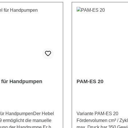
 für Handpumpen
PAM-ES 20
für HandpumpenDer Hebel
Variante PAM-ES 20
 ermöglicht die manuelle
Fördervolumen cm³ / Zyklus 20
gung der Handpumpe.Er hat
max. Druck bar 350 Gewicht (mit