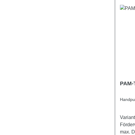
PAM-
Handpu
Variante P
Förder
max. Dru