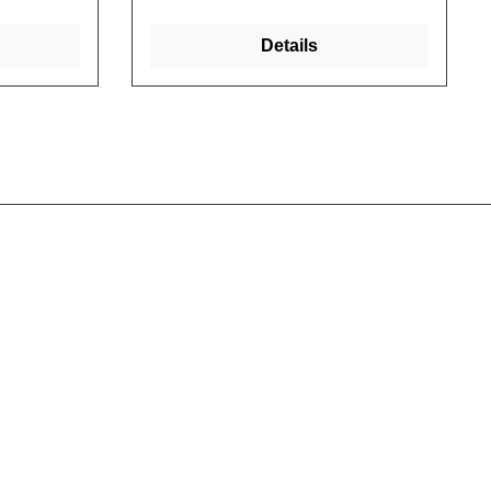
50
[mm] 120 120 120 195 195 195 D
[mm] 150 150 150 175 175 175 E
Details
[mm] 100 100 100 175 175 175 G
[mm] 120 180 247 200 269 376
Gewicht [kg] 2,0 2,2 2,5 4,5 5,4 6,8