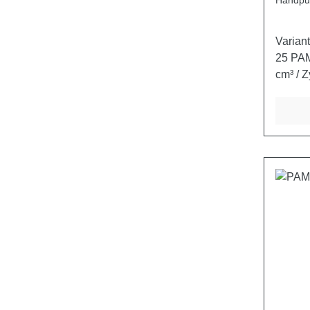
Handpu
Varia
25 PAM-TDS 
cm³ / Zykl
bar 380 350
Schutz