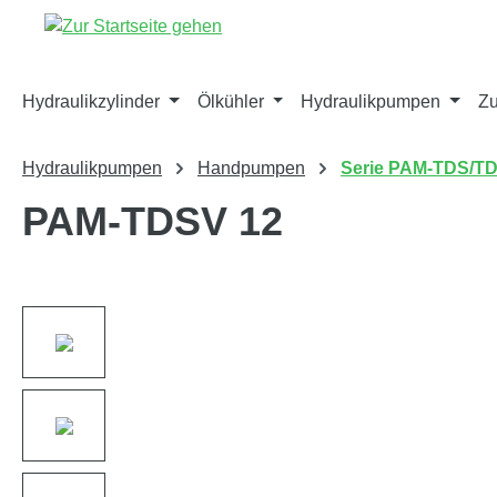
springen
Zur Hauptnavigation springen
Hydraulikzylinder
Ölkühler
Hydraulikpumpen
Zu
Hydraulikpumpen
Handpumpen
Serie PAM-TDS/T
PAM-TDSV 12
Bildergalerie überspringen