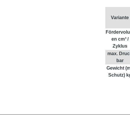
Variante
Fördervol
en cm³ /
Zyklus
max. Druc
bar
Gewicht (m
Schutz) k