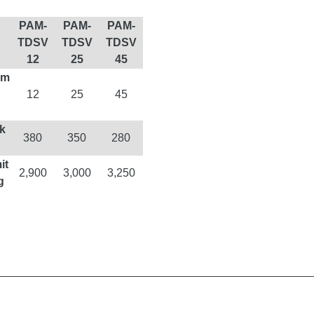
PAM-
PAM-
PAM-
TDSV
TDSV
TDSV
12
25
45
um
12
25
45
k
380
350
280
it
2,900
3,000
3,250
g