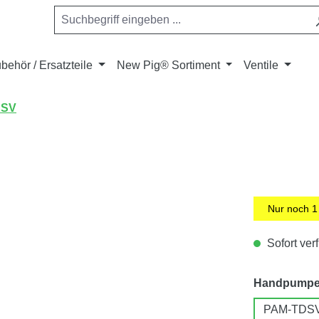
behör / Ersatzteile
New Pig® Sortiment
Ventile
DSV
Nur noch
1
Sofort verf
Handpumpe 
PAM-TDSV