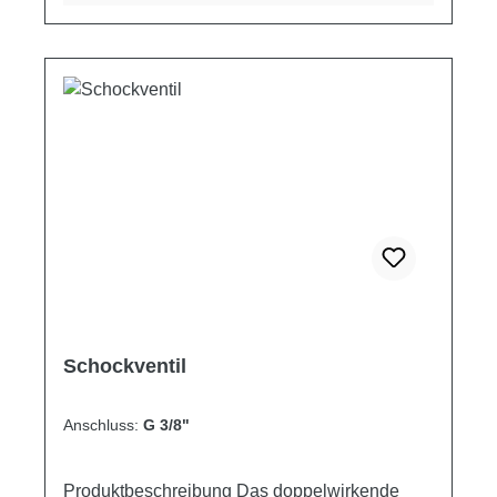
Hydraulikmotors auf einen bestimmten
Eichwert zu begrenzen. Sie finden sowohl als
Schockventil Anwendung, als auch um die
beiden Äste eines Hydraulikkreislaufs auf
verschiedene Druckwerte einzustellen.
Schaltplan Produkteigenschaften
Artikelnummer V1 V2 Q MAX P MAX L L1 L2
ØG E ØG1 E1 H S Gewicht ["] ["] [l/min] [bar]
[mm] [mm] [mm] [mm] [mm] [mm] [mm] [mm]
[mm] [kg] VAU/DE3/8 3/8 3/8 45 300 80 176 33
8.5 54 - - 70 30 1.21 VAU/DE1/2 1/2 1/2 70 300
80 200 38 8.5 54 - - 70 30 1.15
Schockventil
Anschluss:
G 3/8"
Produktbeschreibung Das doppelwirkende