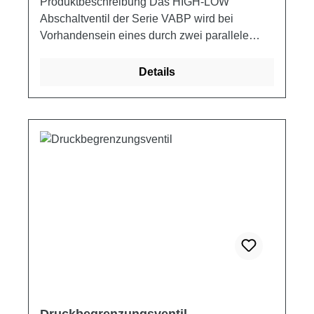
Produktbeschreibung Das HIGH-LOW
Abschaltventil der Serie VABP wird bei
Vorhandensein eines durch zwei parallele
Pumpen versorgten Kreislaufs verwendet, mit
dem Zweck, die Pumpe mit der höheren
Details
Pumpleistung beim Erreichen eines
bestimmten Eichwertes zum Ablassen zu
bringen. Ab diesem Moment arbeitet der
Stellantrieb mit der Pumpe mit der geringeren
Pumpleistung mit höherem Druck, wobei
weniger Energie verbraucht wird. Schaltplan
Produkteigenschaften Artikelnummer AP BP-U
T Q MAX P MAX L L1 L2 L3 L4 L5 L6 E E1 E2
E3 H S Gewicht ["] ["] ["] [l/min] [bar] [mm] [mm]
[mm] [mm] [mm] [mm] [mm] [mm] [mm] [mm]
[mm] [mm] [mm] [kg] VABP34 1/2 3/4 1 120 350
140 187 52.5 20 42.5 20 212 65 95 27 8 100
40 3.97
Druckbegrenzungsventil