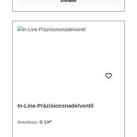
Details
Luft-, Wasser- und Ölanwendungen. Schaltplan
Produkteigenschaften Artikelnummer Größe
R*Gewinde H1 H2 H3 B L L1 ØD T Durchfluss
Gewicht [mm] ["] [mm] [mm] [mm] [mm] [mm]
[mm] [mm] [mm] [l/min] [kg] 9F200S 200 1/8 8
35 39 16 51 36 19 9 11 0.13
In-Line-Präzisionsnadelventil
Anschluss:
G 1/4"