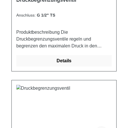
Anschluss:
G 1/2" TS
Produktbeschreibung Die
Druckbegrenzungsventile regeln und
begrenzen den maximalen Druck in den
Hydraulikkreisläufen. Schaltplan
Produkteigenschaften Artikelnummer
Details
Anschluss Q MAX P MAX A B C D E F G H I L
M ØN Gewicht ["] [l/min] [bar] [mm] [mm] [mm]
[mm] [mm] [mm] [mm] [mm] [mm] [mm] [mm]
[mm] [kg] VAIL 10-12 TS.S 1/2 70 210 29 82 25
8.5 67 20 40 20 50 90 45 8.5 1.12