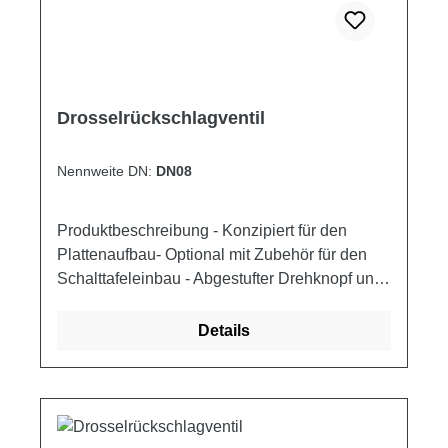
Drosselrückschlagventil
Nennweite DN:
DN08
Produktbeschreibung - Konzipiert für den
Plattenaufbau- Optional mit Zubehör für den
Schalttafeleinbau - Abgestufter Drehknopf und
kodierte Spindel ermöglichen präzises
Drosseln - Seitlich am Drehknopf angebrachte
Details
Stellschraube ermöglicht Arretierung -
Geeignet zur Verwendung mit Hydraulikfluiden
Werkstoffe - Gehäuse und Spindel aus Stahl
(1.0715), Zink/Eisen-beschichtet (Fe/Zn Fe Co
8 C) und frei von sechswertigem Chrom CrVI