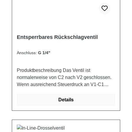
Entsperrbares Rückschlagventil
Anschluss:
G 1/4"
Produktbeschreibung Das Ventil ist
normalerweise von C2 nach V2 geschlossen.
Wenn ausreichend Steuerdruck an V1-C1
vorhanden ist, wirkt der Vorsteuerkolben, um
den Ventilkegel von seinem Ausgangspunkt zu
Details
drücken und der Durchfluss von C2 nach V2
wird möglich. Präzision Zerspanungs- und
Härteprozesse ermöglichen eine nahezu
leckagefreie Ausführung Leistung im geprüften