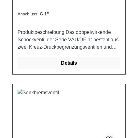
Anschluss:
G 1"
Produktbeschreibung Das doppelwirkende
Schockventil der Serie VAU/DE 1“ besteht aus
zwei Kreuz-Druckbegrenzungsventilen und
wird verwendet, um den Druck in beiden
Zweigen eines Stellantriebs oder eines
Details
Hydraulikmotors auf einen bestimmten
Eichwert zu begrenzen. Es findet sowohl als
Schockventil Anwendung, als auch um die
beiden Äste eines Hydraulikkreislaufs auf
verschiedene Druckwerte einzustellen. Durch
die getrennte Öffnung ist dieses
Differenzialventil bei der Öffnung ein wenig
langsamer, es bleibt aber bei der Änderung der
Pumpleistung konstanter bei der Eichung.
Schaltplan Produkteigenschaften