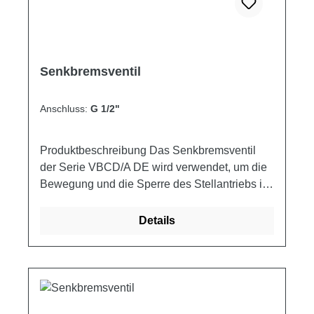
Artikelnummer V1 V2 Q MAX P MAX L L1 L2 E
H S Gewicht ["] ["] [l/min] [bar] [mm] [mm] [mm]
[mm] [mm] [mm] [kg] VAU 100-D 1 1 160 350 95
199 46 75 90 60 1.21
Senkbremsventil
Anschluss:
G 1/2"
Produktbeschreibung Das Senkbremsventil
der Serie VBCD/A DE wird verwendet, um die
Bewegung und die Sperre des Stellantriebs in
beiden Richtungen zu kontrollieren, wobei die
folgenden Funktionen ausgeführt werden: •
Details
Kontrollierte Abwärtsbewegung der Last, die
nicht durch das eigene Gewicht getrieben
entweicht, da das Ventil keine Kavitation des
Stellantriebs zulässt. • Beschränkung des
maximalen Drucks im Fall von Stößen durch