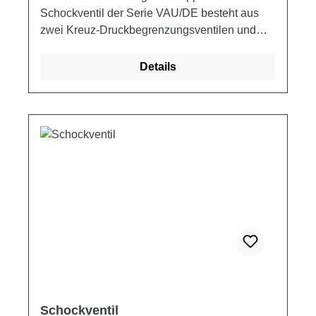
Schockventil der Serie VAU/DE besteht aus
zwei Kreuz-Druckbegrenzungsventilen und
wird verwendet, um den Druck in beiden
Zweigen eines Stellantriebs oder eines
Details
Hydraulikmotors auf einen bestimmten
Eichwert zu begrenzen. Sie finden sowohl als
Schockventil Anwendung, als auch um die
beiden Äste eines Hydraulikkreislaufs auf
verschiedene Druckwerte einzustellen.
Schaltplan Produkteigenschaften
Artikelnummer V1 V2 Q MAX P MAX L L1 L2
ØG E ØG1 E1 H S Gewicht ["] ["] [l/min] [bar]
[mm] [mm] [mm] [mm] [mm] [mm] [mm] [mm]
[mm] [kg] VAU/DE3/8 3/8 3/8 45 300 80 176 33
8.5 54 - - 70 30 1.21 VAU/DE1/2 1/2 1/2 70 300
80 200 38 8.5 54 - - 70 30 1.15
Schockventil