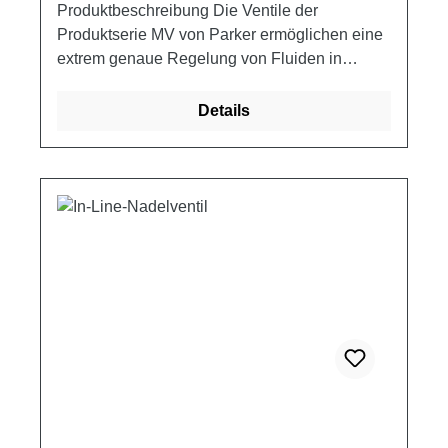
Produktbeschreibung Die Ventile der
Produktserie MV von Parker ermöglichen eine
extrem genaue Regelung von Fluiden in
Betätigungs- und Regelsystemen. Die Nadel
ermöglicht die Feineinstellung bei geringem
Details
Durchfluss im Bereich der ersten drei
Umdrehungen des Handrades. Die nächsten
drei Umdrehungen öffnen das Ventil
vollständig und gewährleisten darüber hinaus
die Durchführung von
Standarddrosseleinstellungen. Das
Nadelventil von Parker kann mit hoher
Präzision justiert werden und dosiert den
Durchfluss in beide Richtungen. Technische
Daten - Minimale Betriebstemperatur: -40 °C -
Maximale Betriebstemperatur: +121 °C -
Anschlussgröße: 1/4 - Betätigungsart: Manuell
- Nadeltyp: Standard; 30° Taper -
Gehäusematerial: Steel - Dichtungsmaterial: