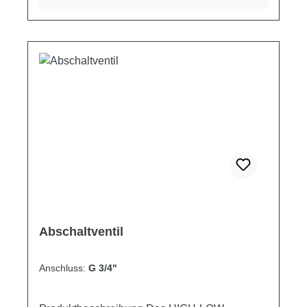
Anspruch des Produkts.Trotz kompakter
Bauform wurde eine hohe mechanische
Stabilität der Komponenten verwirklicht.Die
besondere Form der Rückschlagfeder und des
Steuerkolbens aus hochwertigem
Herstellungsmaterial verhindert ein Verkanten
oder Blockieren in der Öffnungsphase.
Schaltplan Produkteigenschaften
Artikelnummer Anschlussgewinde max. Druck
Berstdruck max. Volumenstrom Gewicht ["]
[bar] [bar] [l/min] [kg] FT257-5-38 3/8 400 1600
35 0.50
Abschaltventil
Anschluss:
G 3/4"