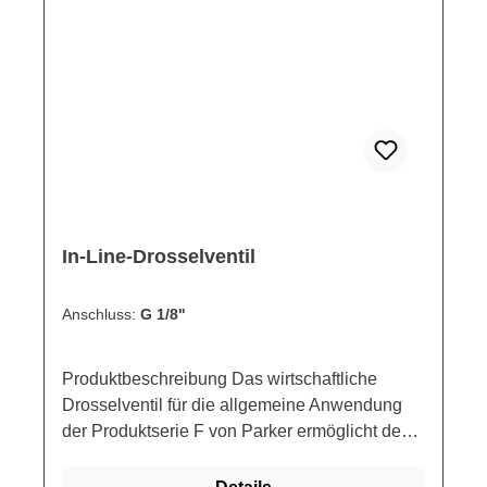
Zustand.Schaltplan Produkteigenschaften
Artikelnummer V1 - V2 C1 - C2 Q MAX
Öffnungsdruck P MAX Gewicht ["] ["] [l/min]
[bar] [bar] [kg] 055211000900000 1/4 1/4 20 0.5
210 0.39
In-Line-Drosselventil
Anschluss:
G 1/8"
Produktbeschreibung Das wirtschaftliche
Drosselventil für die allgemeine Anwendung
der Produktserie F von Parker ermöglicht den
freien Durchfluss in eine Richtung und dosiert
ihn in der Gegenrichtung.Es eignet sich für