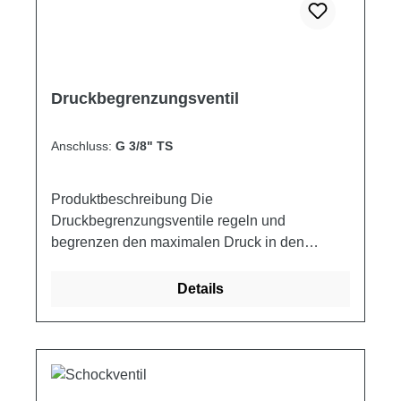
Druckbegrenzungsventil
Anschluss:
G 3/8" TS
Produktbeschreibung Die
Druckbegrenzungsventile regeln und
begrenzen den maximalen Druck in den
Hydraulikkreisläufen. Schaltplan
Produkteigenschaften Artikelnummer
Details
Anschluss Q MAX P MAX A B C D E F G H I L
M ØN Gewicht ["] [l/min] [bar] [mm] [mm] [mm]
[mm] [mm] [mm] [mm] [mm] [mm] [mm] [mm]
[mm] [kg] VAIL 5-38/TS.S 3/8 25 210 25 70 23.5
10 60 17.5 35 18 34 70 35 6.5 0.67