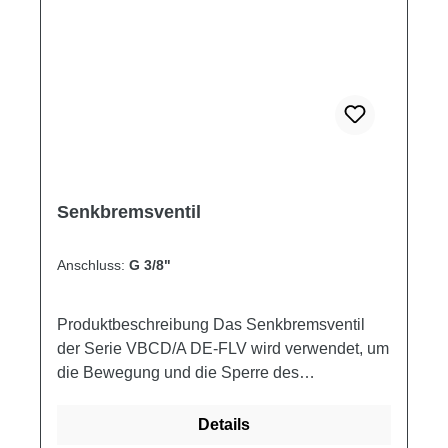
Last, Überbelastung oder plötzlicher
Bedienung (Lastkontrolle mit einem
Wegeventil mit offener
Ruhestellung).Schaltplan
Produkteigenschaften Artikelnummer V1 - V2
C1 - C2 Q MAX Öffnungsdruck P MAX L L1 L2
L3 L4 G E E1 H S Gewicht ["] ["] [l/min] [bar]
[bar] [mm] [mm] [mm] [mm] [mm] [mm] [mm]
[mm] [mm] [mm] [kg] VBCD/A DE 1/2 1/2 1/2 60
Senkbremsventil
0.5 350 150 248 110 50 50 8.5 30 44 60 30
1.92
Anschluss:
G 3/8"
Produktbeschreibung Das Senkbremsventil
der Serie VBCD/A DE-FLV wird verwendet, um
die Bewegung und die Sperre des
Stellantriebs in beiden Richtungen zu
kontrollieren, wobei die folgenden Funktionen
Details
ausgeführt werden: • Kontrollierte