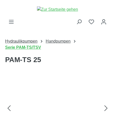
alt springen
Hydraulikpumpen
Handpumpen
Serie PAM-TS/TSV
PAM-TS 25
Bildergalerie überspringen