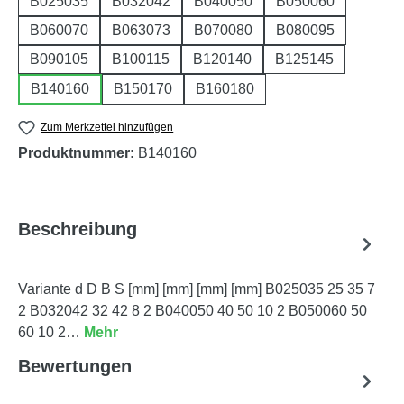
B025035
B032042
B040050
B050060
B060070
B063073
B070080
B080095
B090105
B100115
B120140
B125145
B140160
B150170
B160180
Zum Merkzettel hinzufügen
Produktnummer:
B140160
Beschreibung
Variante d D B S [mm] [mm] [mm] [mm] B025035 25 35 7
2 B032042 32 42 8 2 B040050 40 50 10 2 B050060 50
60 10 2…
Mehr
Bewertungen