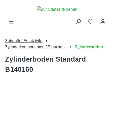
alt springen
Zubehör / Ersatzteile
Zylinderkomponenten / Ersatzteile
Zylinderboden
Zylinderboden Standard
B140160
Bildergalerie überspringen