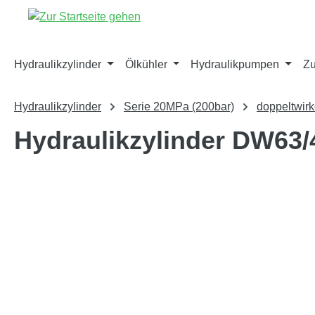
springen
Zur Hauptnavigation springen
Hydraulikzylinder
Ölkühler
Hydraulikpumpen
Zu
Hydraulikzylinder
Serie 20MPa (200bar)
doppeltwir
Hydraulikzylinder DW63
Bildergalerie überspringen