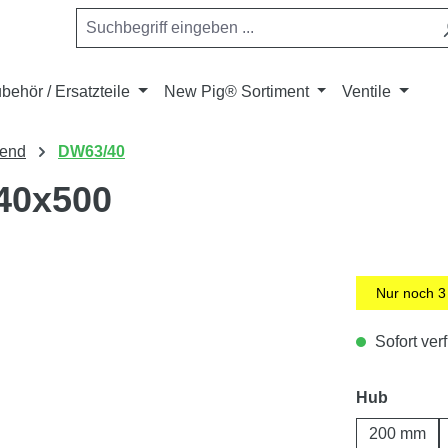
behör / Ersatzteile
New Pig® Sortiment
Ventile
kend
DW63/40
/40x500
Nur noch
3
Sofort verf
auswäh
Hub
200 mm