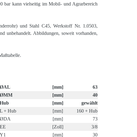
 bar kann vielseitig im Mobil- und Agrarbereich
nderrohr) und Stahl C45, Werkstoff Nr. 1.0503,
sind unbehandelt. Abbildungen, soweit vorhanden,
Maßtabelle.
ØAL
[mm]
63
ØMM
[mm]
40
Hub
[mm]
gewählt
L + Hub
[mm]
160 + Hub
ØDA
[mm]
73
EE
[Zoll]
3/8
Y1
[mm]
30