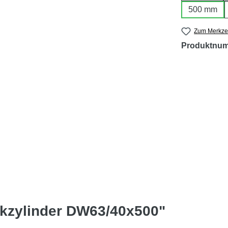
500 mm
Zum Merkzet
Produktnu
ikzylinder DW63/40x500"