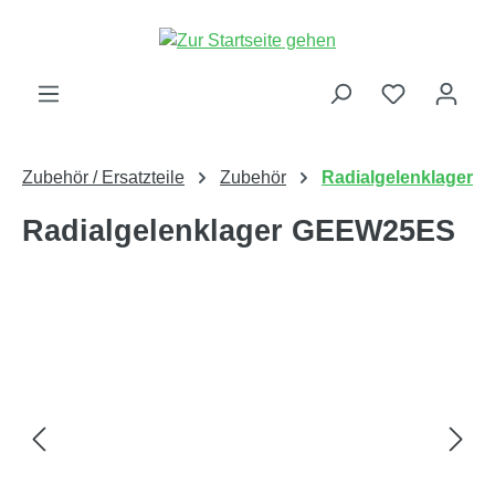
alt springen
Zubehör / Ersatzteile
Zubehör
Radialgelenklager
Radialgelenklager GEEW25ES
Bildergalerie überspringen